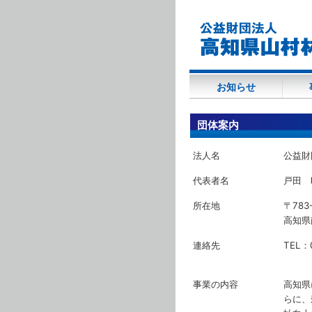
(284,209 - 177 - 156)
お知らせ
団体案内
法人名
公益財
代表者名
戸田 
所在地
〒783
高知県
連絡先
TEL：0
事業の内容
高知県
らに、